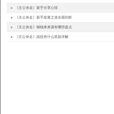
《主公休走》新手分享心得
《主公休走》新手发展之道全面剖析
《主公休走》铜钱来来源有哪些盘点
《主公休走》战役有什么奖励详解