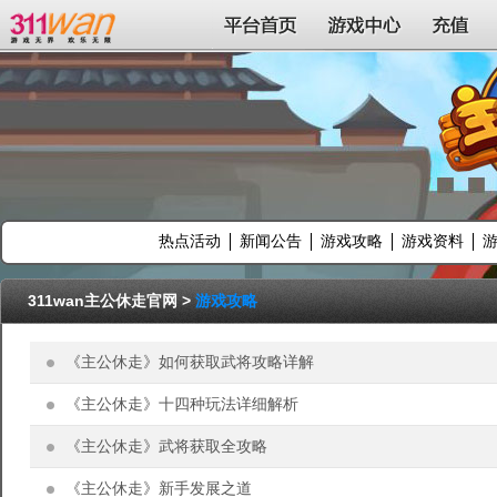
311wan平台
平台首页
游戏中心
充值
热点活动
新闻公告
游戏攻略
游戏资料
311wan主公休走官网
>
游戏攻略
《主公休走》如何获取武将攻略详解
《主公休走》十四种玩法详细解析
《主公休走》武将获取全攻略
《主公休走》新手发展之道