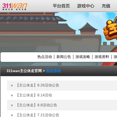
311wan平台
平台首页
游戏中心
充值
热点活动
新闻公告
游戏攻略
游戏资料
311wan主公休走官网
>
热点活动
【主公休走】8.26活动公告
【主公休走】8.14活动
【主公休走】8.8活动公告
【主公休走】7.21活动公告