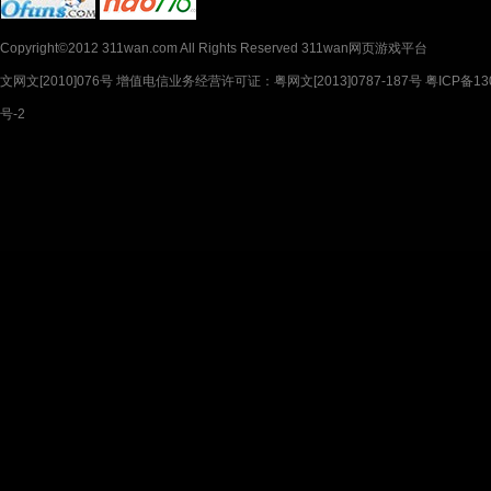
Copyright©2012 311wan.com All Rights Reserved 311wan网页游戏平台
文网文[2010]076号 增值电信业务经营许可证：粤网文[2013]0787-187号 粤ICP备130
号-2