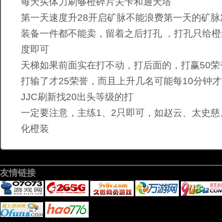
每天买体力刷够橙碎片关卡和通天塔
第一天速度升28开启矿脉不能浪费第一天的矿脉
装备一件都不能卖，留着之后打孔 ，打孔只给橙
度即可
天梯如果前面实在打不动，打后面的，打赢50荣
打输了才25荣誉，而且上升几名可能每10分钟
JJC刷新找20出头等级的打
一定要注意，主练1、2只即可，如赵云、太史慈
化橙装
友情链接