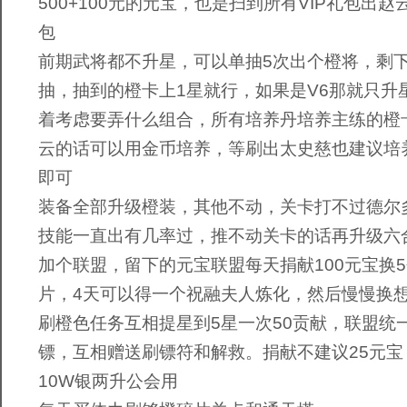
500+100元的元宝，也是扫到所有VIP礼包出
包
前期武将都不升星，可以单抽5次出个橙将，剩
抽，抽到的橙卡上1星就行，如果是V6那就只升
着考虑要弄什么组合，所有培养丹培养主练的橙
云的话可以用金币培养，等刷出太史慈也建议培养
即可
装备全部升级橙装，其他不动，关卡打不过德尔
技能一直出有几率过，推不动关卡的话再升级六
加个联盟，留下的元宝联盟每天捐献100元宝换
片，4天可以得一个祝融夫人炼化，然后慢慢换
刷橙色任务互相提星到5星一次50贡献，联盟统
镖，互相赠送刷镖符和解救。捐献不建议25元宝
10W银两升公会用